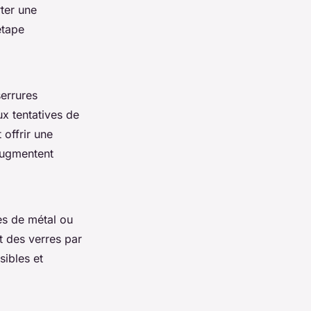
ter une
étape
serrures
x tentatives de
offrir une
 augmentent
ues de métal ou
 des verres par
ibles et