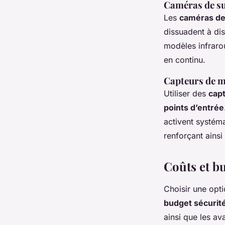
Caméras de su
Les
caméras de
dissuadent à dis
modèles infrarou
en continu.
Capteurs de 
Utiliser des
cap
points d’entrée
activent systéma
renforçant ainsi 
Coûts et bu
Choisir une opt
budget sécurit
ainsi que les av