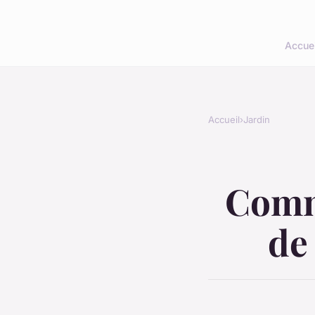
Accuei
Accueil
›
Jardin
Comme
de