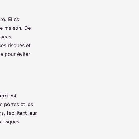
re. Elles
tre maison. De
racas
ces risques et
he pour éviter
abri
est
s portes et les
, facilitant leur
s risques