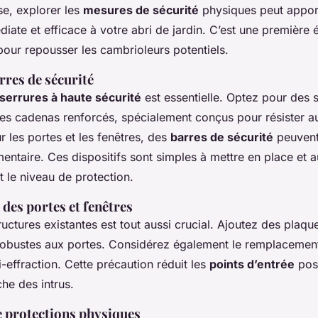
se, explorer les
mesures de sécurité
physiques peut appor
iate et efficace à votre abri de jardin. C’est une première 
pour repousser les cambrioleurs potentiels.
rres de sécurité
serrures à haute sécurité
est essentielle. Optez pour des 
des cadenas renforcés, spécialement conçus pour résister au
 les portes et les fenêtres, des
barres de sécurité
peuvent 
entaire. Ces dispositifs sont simples à mettre en place et
t le niveau de protection.
des portes et fenêtres
ructures existantes est tout aussi crucial. Ajoutez des plaq
robustes aux portes. Considérez également le remplacement
i-effraction. Cette précaution réduit les
points d’entrée
poss
he des intrus.
e protections physiques