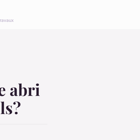
ravaux
e abri
ls?