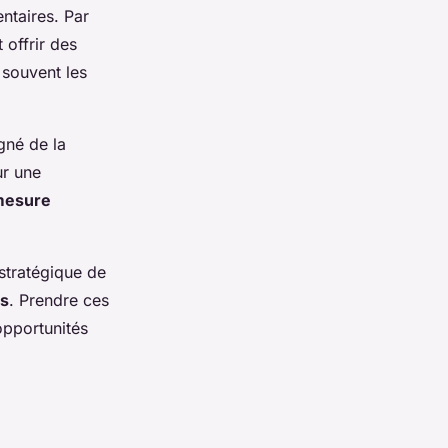
entaires. Par
 offrir des
 souvent les
gné de la
ur une
mesure
stratégique de
ls
. Prendre ces
 opportunités