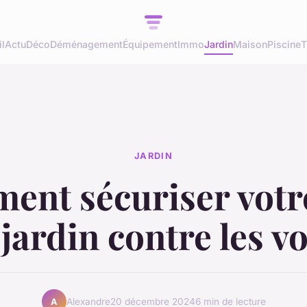
l
Actu
Déco
Déménagement
Équipement
Immo
Jardin
Maison
Piscine
T
JARDIN
nt sécuriser votr
 jardin contre les vo
Alexandre
20 décembre 2024
6 min de lecture
A